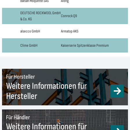
Balsan Moquette SAS
Along
DEUTSCHE ROCKWOOL GmbH
Conrock Q9
& Co. KG
alsecco GmbH
Armatop AKS
Clime GmbH
Kaiserserie Spitzenklasse Premium
Für Hersteller
Weitere Informationen für
Hersteller
Für Händler
Weitere Informationen für