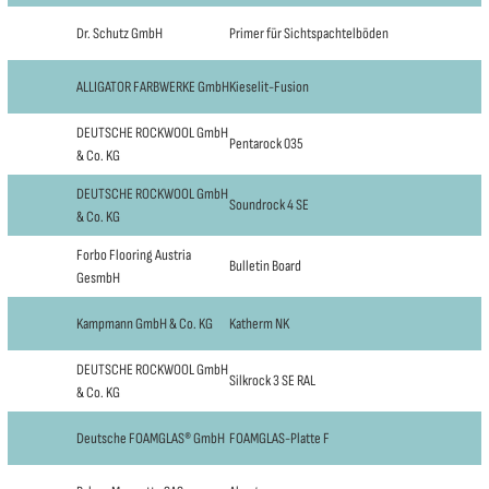
Dr. Schutz GmbH
Primer für Sichtspachtelböden
ALLIGATOR FARBWERKE GmbH
Kieselit-Fusion
DEUTSCHE ROCKWOOL GmbH
Pentarock 035
& Co. KG
DEUTSCHE ROCKWOOL GmbH
Soundrock 4 SE
& Co. KG
Forbo Flooring Austria
Bulletin Board
GesmbH
Kampmann GmbH & Co. KG
Katherm NK
DEUTSCHE ROCKWOOL GmbH
Silkrock 3 SE RAL
& Co. KG
Deutsche FOAMGLAS® GmbH
FOAMGLAS-Platte F