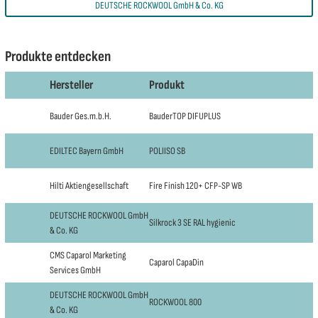
DEUTSCHE ROCKWOOL GmbH & Co. KG
Produkte entdecken
Hersteller
Produkt
Bauder Ges.m.b.H.
BauderTOP DIFUPLUS
EDILTEC Bayern GmbH
POLIISO SB
Hilti Aktiengesellschaft
Fire Finish 120+ CFP-SP WB
DEUTSCHE ROCKWOOL GmbH
Silkrock 3 SE RAL hygienic
& Co. KG
CMS Caparol Marketing
Caparol CapaDin
Services GmbH
DEUTSCHE ROCKWOOL GmbH
ROCKWOOL 800
& Co. KG